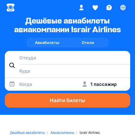
Дешёвые авиабилеты
авиакомпании Israir Airlines
Авиабилеты
Отели
Когда
1 пассажир
Найти билеты
Дешёвые авиабилеты
Авиакомпании
Israir Airlines