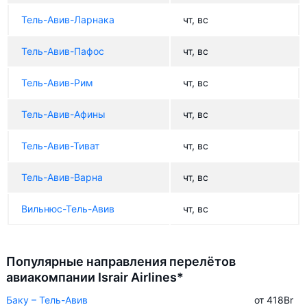
Тель-Авив-Ларнака
чт, вс
Тель-Авив-Пафос
чт, вс
Тель-Авив-Рим
чт, вс
Тель-Авив-Афины
чт, вс
Тель-Авив-Тиват
чт, вс
Тель-Авив-Варна
чт, вс
Вильнюс-Тель-Авив
чт, вс
Популярные направления перелётов
авиакомпании Israir Airlines*
Баку – Тель-Авив
от 418
Br