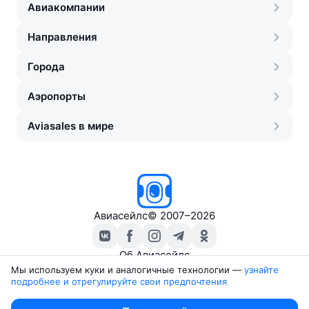
Авиакомпании
Направления
Города
Аэропорты
Aviasales в мире
Авиасейлс
©
2007–2026
Об Авиасейлс
Пресс‑центр
Мы используем куки и аналогичные технологии —
узнайте 
подробнее и отрегулируйте свои предпочтения
Travelpayouts
Партнёрская программа
Юридические документы