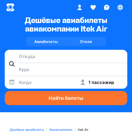
Дешёвые авиабилеты
авиакомпании Itek Air
Авиабилеты
Отели
Когда
1 пассажир
Найти билеты
Дешёвые авиабилеты
Авиакомпании
Itek Air