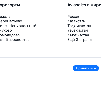
эропорты
Aviasales в мире
омель
Россия
ереметьево
Казахстан
инск Национальный
Таджикистан
нуково
Узбекистан
омодедово
Кыргызстан
щё 5 аэропортов
Ещё 3 страны
Принять всё
В приложении тоже удобно
Если цена на билет упадёт, сразу пришлём
уведомление