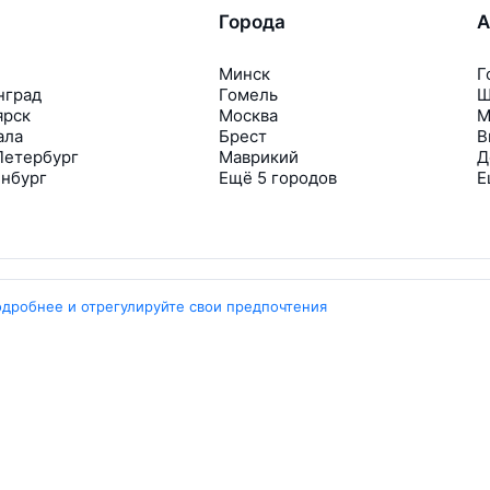
Города
А
Минск
Г
нград
Гомель
Ш
ярск
Москва
М
ала
Брест
В
Петербург
Маврикий
Д
инбург
Ещё 5 городов
Е
одробнее и отрегулируйте свои предпочтения
Travelpayouts
Партнёрская программа