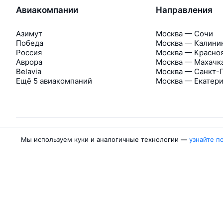
Авиакомпании
Направления
Азимут
Москва — Сочи
Победа
Москва — Калини
Россия
Москва — Красно
Аврора
Москва — Махачк
Belavia
Москва — Санкт-
Ещё 5 авиакомпаний
Москва — Екатер
Мы используем куки и аналогичные технологии —
узнайте п
Об Авиасейлс
Авиасейлс
Пресс‑центр
©
2007–2026
Юридические документы