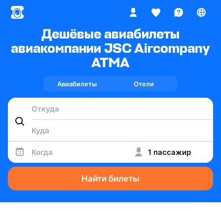
Дешёвые авиабилеты
авиакомпании JSC Aircompany
ATMA
Авиабилеты
Отели
Когда
1 пассажир
Найти билеты