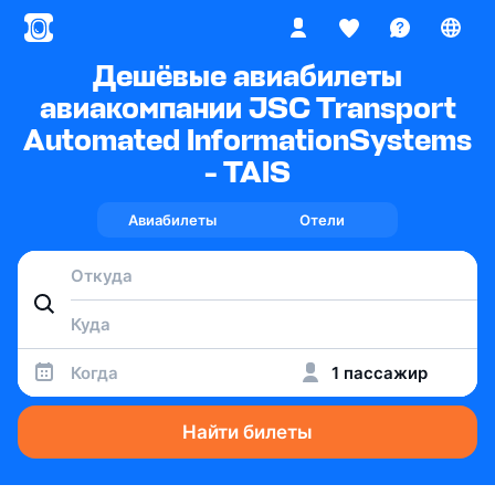
Дешёвые авиабилеты
авиакомпании JSC Transport
Automated InformationSystems
- TAIS
Авиабилеты
Отели
Когда
1 пассажир
Найти билеты