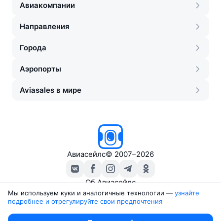
Авиакомпании
Направления
Города
Аэропорты
Aviasales в мире
Авиасейлс
©
2007–2026
Об Авиасейлс
Пресс‑центр
Мы используем куки и аналогичные технологии —
узнайте 
подробнее и отрегулируйте свои предпочтения
Travelpayouts
Партнёрская программа
Юридические документы