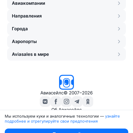
Авиакомпании
Направления
Города
Аэропорты
Aviasales в мире
Авиасейлс
©
2007–2026
Об Авиасейлс
Пресс‑центр
Мы используем куки и аналогичные технологии —
узнайте 
подробнее и отрегулируйте свои предпочтения
Travelpayouts
Партнёрская программа
Юридические документы