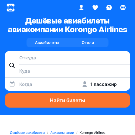
Дешёвые авиабилеты
авиакомпании Korongo Airlines
Авиабилеты
Отели
Когда
1 пассажир
Найти билеты
Дешёвые авиабилеты
Авиакомпании
Korongo Airlines