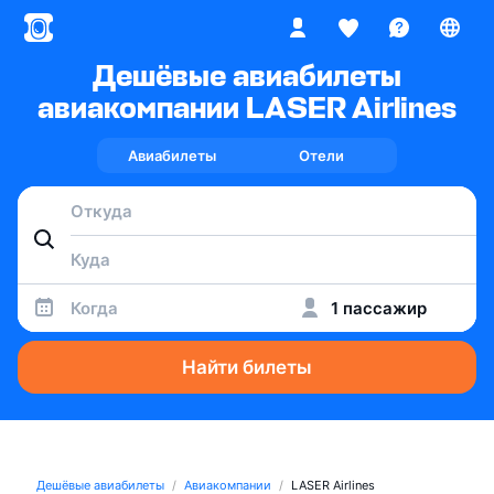
Дешёвые авиабилеты
авиакомпании LASER Airlines
Авиабилеты
Отели
Когда
1 пассажир
Найти билеты
Дешёвые авиабилеты
Авиакомпании
LASER Airlines