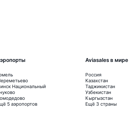
эропорты
Aviasales в мире
омель
Россия
ереметьево
Казахстан
инск Национальный
Таджикистан
нуково
Узбекистан
омодедово
Кыргызстан
щё 5 аэропортов
Ещё 3 страны