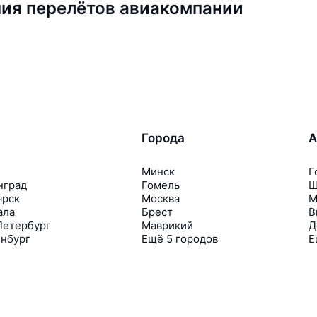
ия перелётов авиакомпании
Города
А
Минск
Г
нград
Гомель
Ш
ярск
Москва
М
ала
Брест
В
Петербург
Маврикий
Д
инбург
Ещё 5 городов
Е