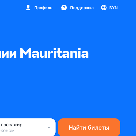
Профиль
Поддержка
BYN
и Mauritania
1 пассажир
Найти билеты
Эконом