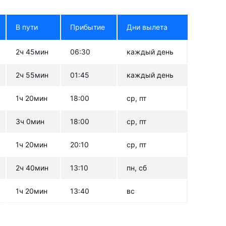
В пути
Прибытие
Дни вылета
2ч 45мин
06:30
каждый день
2ч 55мин
01:45
каждый день
1ч 20мин
18:00
ср, пт
3ч 0мин
18:00
ср, пт
1ч 20мин
20:10
ср, пт
2ч 40мин
13:10
пн, сб
1ч 20мин
13:40
вс