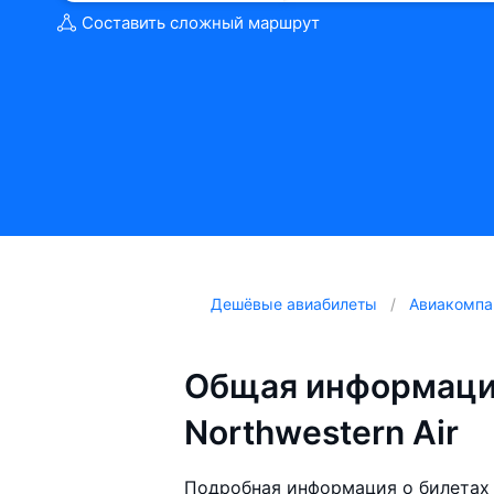
Составить сложный маршрут
Дешёвые авиабилеты
Авиакомпа
Общая информаци
Northwestern Air
Подробная информация о билетах 