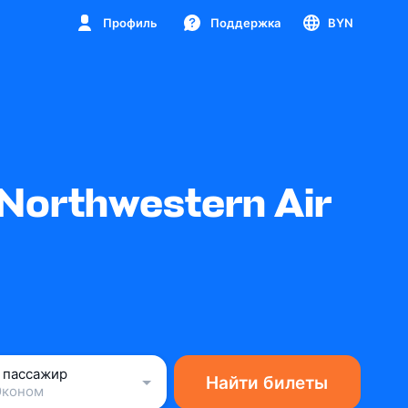
Профиль
Поддержка
BYN
orthwestern Air
1 пассажир
Найти билеты
Эконом