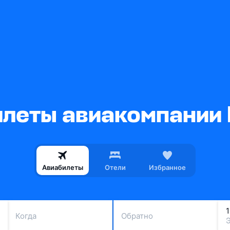
леты авиакомпании N
Авиабилеты
Отели
Избранное
Когда
Обратно