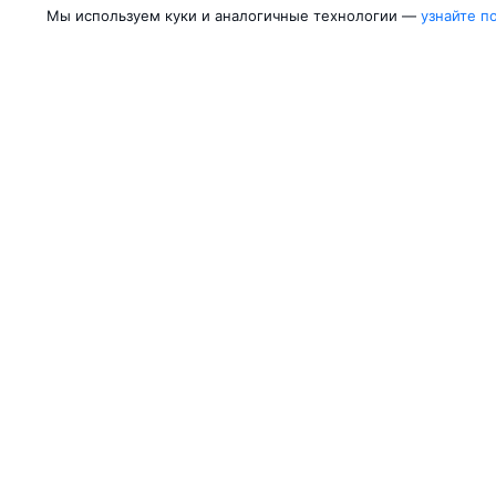
Мы используем куки и аналогичные технологии —
узнайте п
Авиакомпании
Направления
Азимут
Москва — Сочи
Победа
Москва — Калини
Россия
Москва — Красно
Аврора
Москва — Махачк
Belavia
Москва — Санкт-
Ещё 5 авиакомпаний
Москва — Екатер
Об Авиасейлс
Авиасейлс
Пресс‑центр
©
2007–2026
Юридические документы