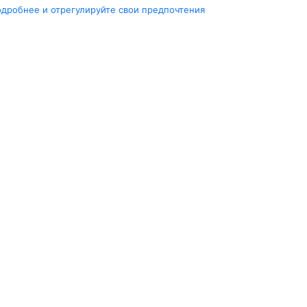
одробнее и отрегулируйте свои предпочтения
Города
А
Минск
Г
нград
Гомель
Ш
ярск
Москва
М
ала
Брест
В
Петербург
Маврикий
Д
инбург
Ещё 5 городов
Е
Travelpayouts
Партнёрская программа