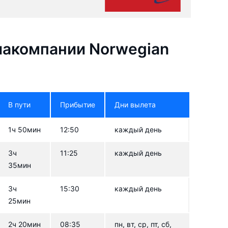
акомпании Norwegian
В пути
Прибытие
Дни вылета
1ч 50мин
12:50
каждый день
3ч
11:25
каждый день
35мин
3ч
15:30
каждый день
25мин
2ч 20мин
08:35
пн, вт, ср, пт, сб,