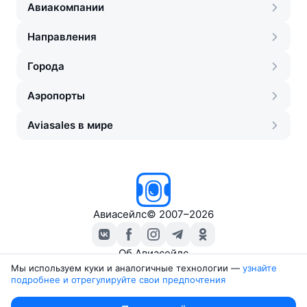
Авиакомпании
Направления
Города
Аэропорты
Aviasales в мире
Авиасейлс
©
2007–2026
Об Авиасейлс
Пресс‑центр
Мы используем куки и аналогичные технологии —
узнайте 
подробнее и отрегулируйте свои предпочтения
Travelpayouts
Партнёрская программа
Юридические документы