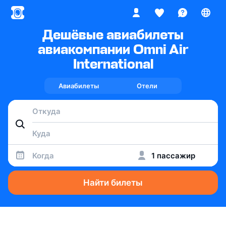
Дешёвые авиабилеты
авиакомпании Omni Air
International
Авиабилеты
Отели
Когда
1 пассажир
Найти билеты