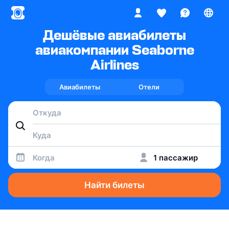
Дешёвые авиабилеты
авиакомпании Seaborne
Airlines
Авиабилеты
Отели
Когда
1 пассажир
Найти билеты