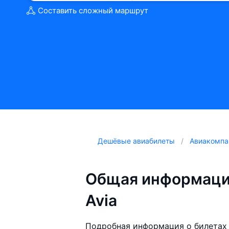
Составить сложный маршрут
Дешёвые авиабилеты
Авиакомпа
Общая информация
Avia
Подробная информация о билетах 