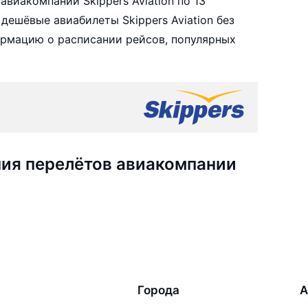
виакомпании Skippers Aviation по 13
ешёвые авиабилеты Skippers Aviation без
ормацию о расписании рейсов, популярных
ия перелётов авиакомпании
Города
А