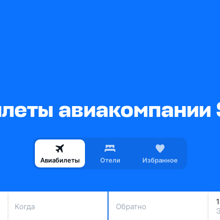
еты авиакомпании S
Авиабилеты
Отели
Избранное
Когда
Обратно