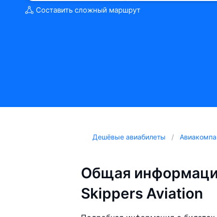
Составить сложный маршрут
Дешёвые авиабилеты
Авиакомпа
Общая информаци
Skippers Aviation