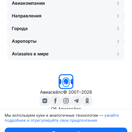
Авиакомпании
Направления
Города
Аэропорты
Aviasales в мире
Авиасейлс
©
2007–2026
Об Авиасейлс
Пресс‑центр
Мы используем куки и аналогичные технологии —
узнайте 
подробнее и отрегулируйте свои предпочтения
Travelpayouts
Партнёрская программа
Юридические документы