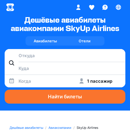
Дешёвые авиабилеты
авиакомпании SkyUp Airlines
Авиабилеты
Отели
Когда
1 пассажир
Найти билеты
Дешёвые авиабилеты
Авиакомпании
SkyUp Airlines