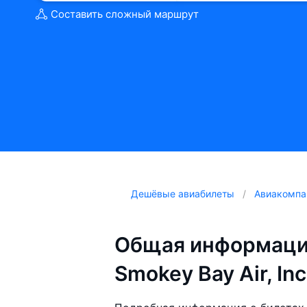
Составить сложный маршрут
Дешёвые авиабилеты
Авиакомпа
Общая информаци
Smokey Bay Air, Inc