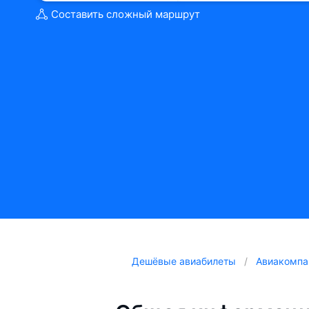
Составить сложный маршрут
Дешёвые авиабилеты
Авиакомпа