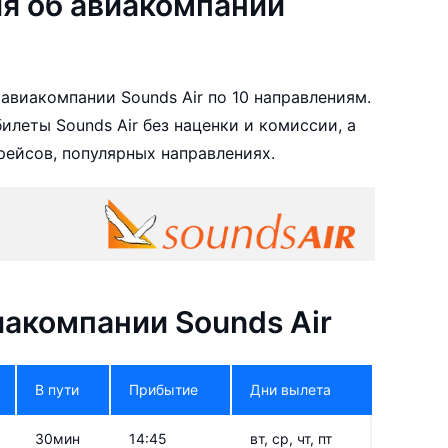
я об авиакомпании
авиакомпании Sounds Air по 10 направлениям.
леты Sounds Air без наценки и комиссии, а
ейсов, популярных направлениях.
акомпании Sounds Air
В пути
Прибытие
Дни вылета
30мин
14:45
вт, ср, чт, пт