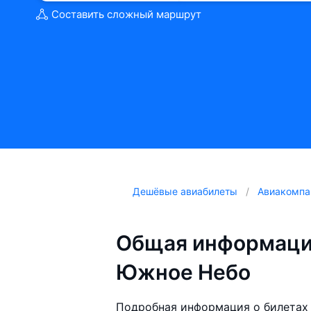
Составить сложный маршрут
Дешёвые авиабилеты
Авиакомпа
Общая информаци
Южное Небо
Подробная информация о билетах