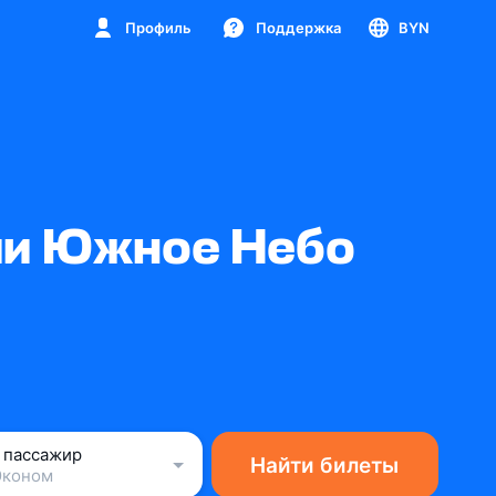
Профиль
Поддержка
BYN
ии Южное Небо
1 пассажир
Найти билеты
Эконом