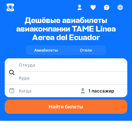
Дешёвые авиабилеты
авиакомпании TAME Linea
Aerea del Ecuador
Авиабилеты
Отели
Когда
1 пассажир
Найти билеты