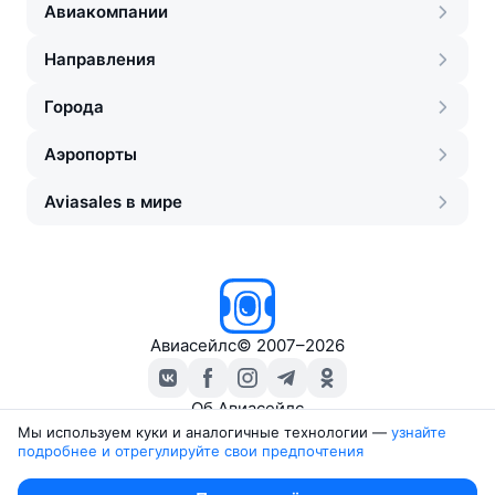
Авиакомпании
Направления
Города
Аэропорты
Aviasales в мире
Авиасейлс
©
2007–2026
Об Авиасейлс
Пресс‑центр
Мы используем куки и аналогичные технологии —
узнайте 
подробнее и отрегулируйте свои предпочтения
Travelpayouts
Партнёрская программа
Юридические документы