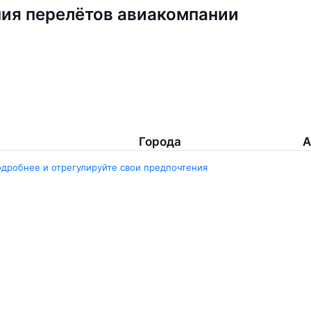
ия перелётов авиакомпании
Города
А
одробнее и отрегулируйте свои предпочтения
Минск
Г
нград
Гомель
Ш
ярск
Москва
М
ала
Брест
В
Петербург
Маврикий
Д
инбург
Ещё 5 городов
Е