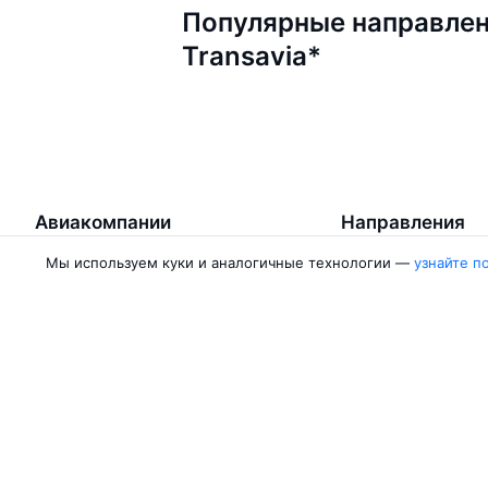
Популярные направлен
Transavia*
Авиакомпании
Направления
Мы используем куки и аналогичные технологии —
узнайте п
Азимут
Москва — Сочи
Победа
Москва — Калини
Россия
Москва — Красно
Аврора
Москва — Махачк
Belavia
Москва — Санкт-
Ещё 5 авиакомпаний
Москва — Екатер