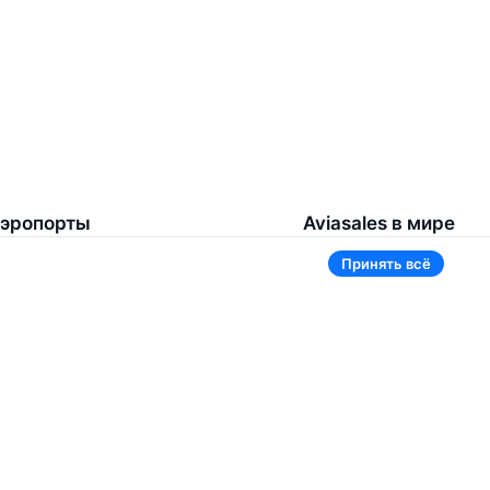
эропорты
Aviasales в мире
Принять всё
омель
Россия
ереметьево
Казахстан
инск Национальный
Таджикистан
нуково
Узбекистан
омодедово
Кыргызстан
щё 5 аэропортов
Ещё 3 страны