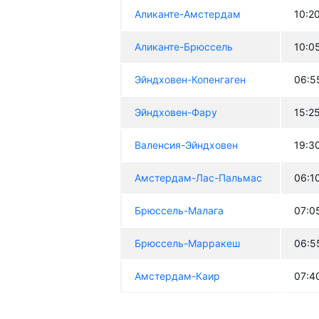
Аликанте-Амстердам
10:2
Аликанте-Брюссель
10:0
Эйндховен-Копенгаген
06:5
Эйндховен-Фару
15:2
Валенсия-Эйндховен
19:3
Амстердам-Лас-Пальмас
06:1
Брюссель-Малага
07:0
Брюссель-Марракеш
06:5
Амстердам-Каир
07:4