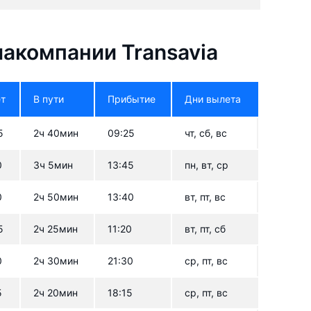
акомпании Transavia
т
В пути
Прибытие
Дни вылета
5
2ч 40мин
09:25
чт, сб, вс
0
3ч 5мин
13:45
пн, вт, ср
0
2ч 50мин
13:40
вт, пт, вс
5
2ч 25мин
11:20
вт, пт, сб
0
2ч 30мин
21:30
ср, пт, вс
5
2ч 20мин
18:15
ср, пт, вс