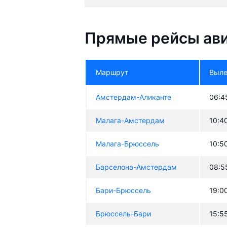
Прямые рейсы ави
Маршрут
Выле
Амстердам-Аликанте
06:4
Малага-Амстердам
10:4
Малага-Брюссель
10:5
Барселона-Амстердам
08:5
Бари-Брюссель
19:0
Брюссель-Бари
15:5