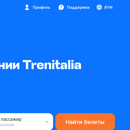
Профиль
Поддержка
BYN
и Trenitalia
1 пассажир
Найти билеты
Эконом