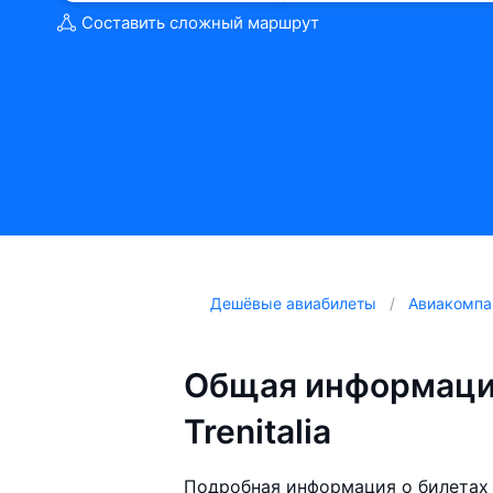
Составить сложный маршрут
Дешёвые авиабилеты
Авиакомпа
Общая информаци
Trenitalia
Подробная информация о билетах 