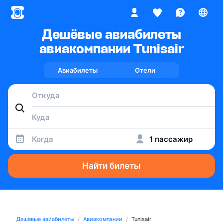
Дешёвые авиабилеты
авиакомпании Tunisair
Авиабилеты
Отели
Когда
1 пассажир
Найти билеты
Дешёвые авиабилеты
Авиакомпании
Tunisair