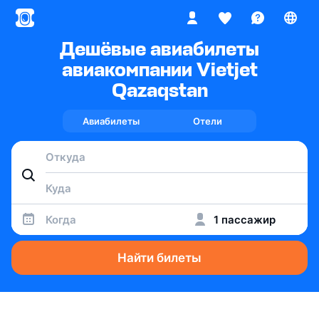
Дешёвые авиабилеты
авиакомпании Vietjet
Qazaqstan
Авиабилеты
Отели
Когда
1 пассажир
Найти билеты