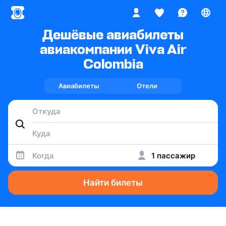
Дешёвые авиабилеты
авиакомпании Viva Air
Colombia
Авиабилеты
Отели
Когда
1 пассажир
Найти билеты