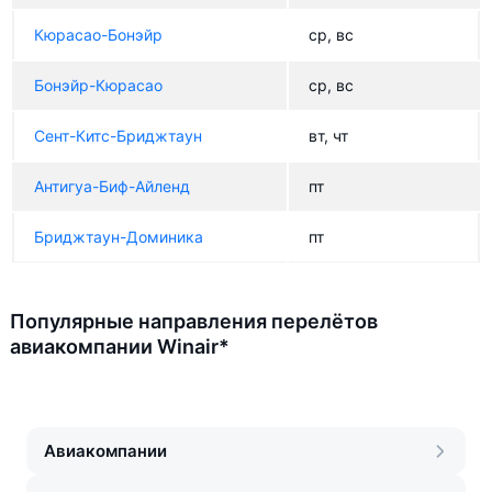
Кюрасао-Бонэйр
ср, вс
Бонэйр-Кюрасао
ср, вс
Сент-Китс-Бриджтаун
вт, чт
Антигуа-Биф-Айленд
пт
Бриджтаун-Доминика
пт
Популярные направления перелётов
авиакомпании Winair*
Авиакомпании