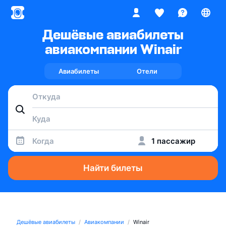
Дешёвые авиабилеты
авиакомпании Winair
Авиабилеты
Отели
Когда
1 пассажир
Найти билеты
Дешёвые авиабилеты
Авиакомпании
Winair