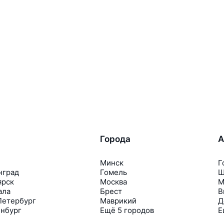
Города
А
Минск
Г
нград
Гомель
Ш
ярск
Москва
М
ала
Брест
В
Петербург
Маврикий
Д
инбург
Ещё 5 городов
Е