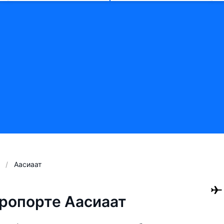
Аасиаат
ропорте Аасиаат