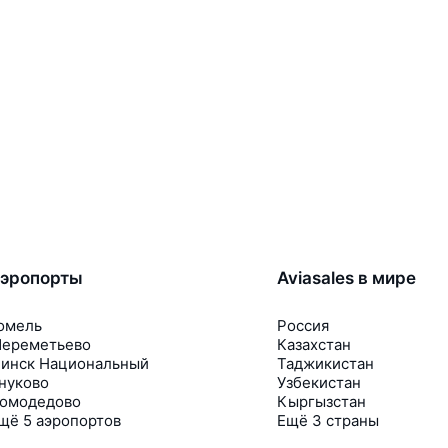
эропорты
Aviasales в мире
омель
Россия
ереметьево
Казахстан
инск Национальный
Таджикистан
нуково
Узбекистан
омодедово
Кыргызстан
щё 5 аэропортов
Ещё 3 страны