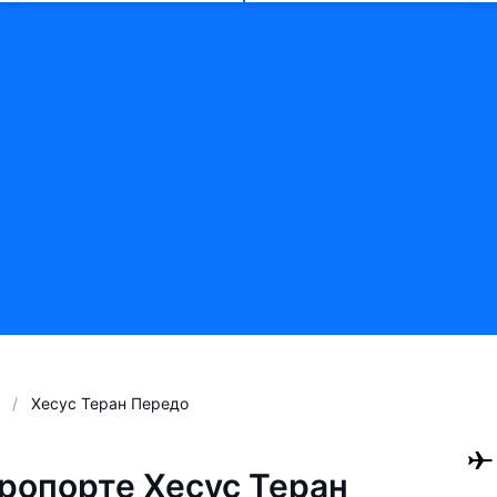
Хесус Теран Передо
ропорте Хесус Теран