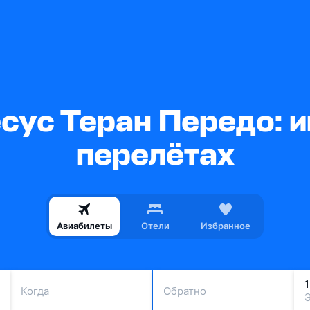
сус Теран Передо: 
перелётах
Авиабилеты
Отели
Избранное
Когда
Обратно