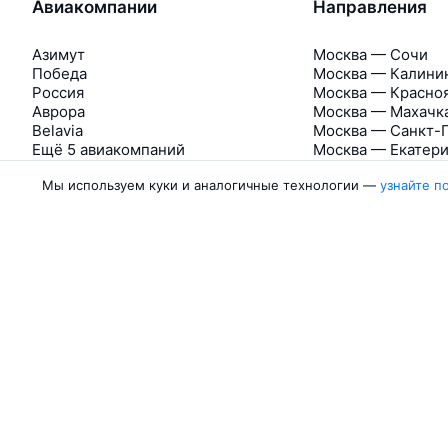
Авиакомпании
Направления
Азимут
Москва — Сочи
Победа
Москва — Калини
Россия
Москва — Красно
Аврора
Москва — Махачк
Belavia
Москва — Санкт-
Ещё 5 авиакомпаний
Москва — Екатер
Мы используем куки и аналогичные технологии —
узнайте п
Об Авиасейлс
Авиасейлс
Пресс‑центр
©
2007–2026
Юридические документы