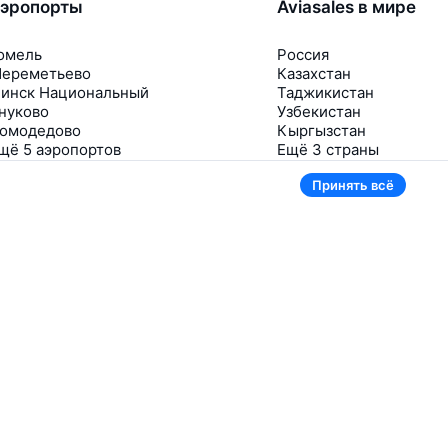
эропорты
Aviasales в мире
омель
Россия
ереметьево
Казахстан
инск Национальный
Таджикистан
нуково
Узбекистан
омодедово
Кыргызстан
щё 5 аэропортов
Ещё 3 страны
Принять всё
В приложении тоже удобно
Если цена на билет упадёт, сразу пришлём
уведомление