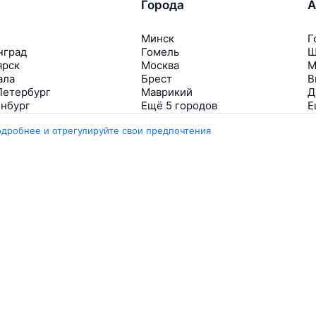
Города
А
Минск
Г
нград
Гомель
Ш
ярск
Москва
М
ала
Брест
В
Петербург
Маврикий
Д
инбург
Ещё 5 городов
Е
одробнее и отрегулируйте свои предпочтения
Travelpayouts
Партнёрская программа