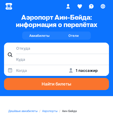
Аэропорт Аин-Бейда:
информация о перелётах
Авиабилеты
Отели
Когда
1 пассажир
Найти билеты
Дешёвые авиабилеты
Аэропорты
Аин-Бейда