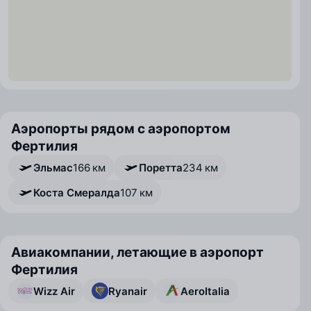
Аэропорты рядом с аэропортом
Фертилия
Эльмас
166 км
Поретта
234 км
Коста Смералда
107 км
Авиакомпании, летающие в аэропорт
Фертилия
Wizz Air
Ryanair
AeroItalia