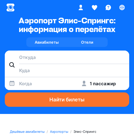
Аэропорт Элис-Спрингс:
информация о перелётах
Авиабилеты
Отели
Когда
1 пассажир
Найти билеты
Дешёвые авиабилеты
Аэропорты
Элис-Спрингс