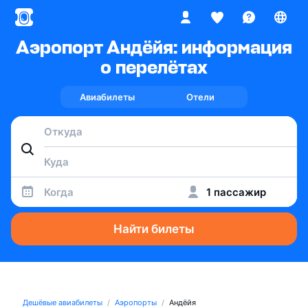
Аэропорт Андёйя: информация
о перелётах
Авиабилеты
Отели
Когда
1 пассажир
Найти билеты
Дешёвые авиабилеты
Аэропорты
Андёйя