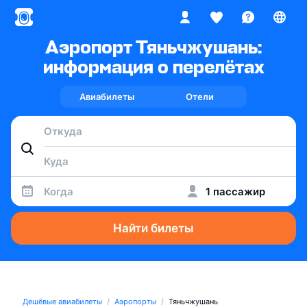
Аэропорт Тяньчжушань:
информация о перелётах
Авиабилеты
Отели
Когда
1 пассажир
Найти билеты
Дешёвые авиабилеты
Аэропорты
Тяньчжушань