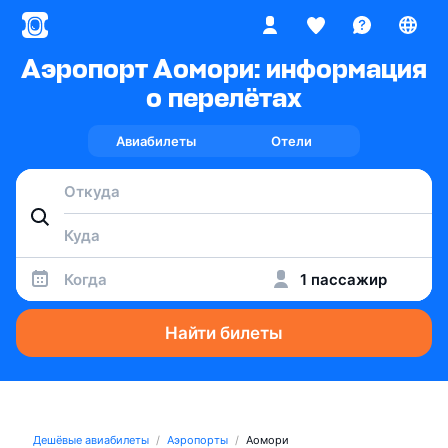
Аэропорт Аомори: информация
о перелётах
Авиабилеты
Отели
Когда
1 пассажир
Найти билеты
Дешёвые авиабилеты
Аэропорты
Аомори