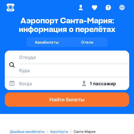
Аэропорт Санта-Мария:
информация о перелётах
Авиабилеты
Отели
Когда
1 пассажир
Найти билеты
Дешёвые авиабилеты
Аэропорты
Санта-Мария