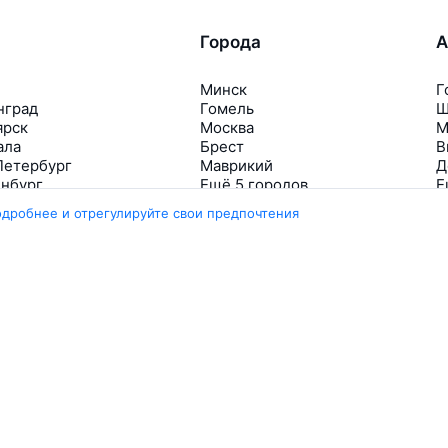
Города
А
Минск
Г
нград
Гомель
Ш
ярск
Москва
М
ала
Брест
В
Петербург
Маврикий
Д
инбург
Ещё 5 городов
Е
одробнее и отрегулируйте свои предпочтения
Travelpayouts
Партнёрская программа