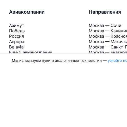
Авиакомпании
Направления
Азимут
Москва — Сочи
Победа
Москва — Калини
Россия
Москва — Красно
Аврора
Москва — Махачк
Belavia
Москва — Санкт-
Ещё 5 авиакомпаний
Москва — Екатер
Мы используем куки и аналогичные технологии —
узнайте п
Об Авиасейлс
Авиасейлс
Пресс‑центр
©
2007–2026