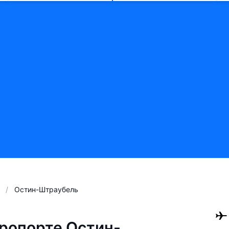
Остин-Штраубель
ропорте Остин-