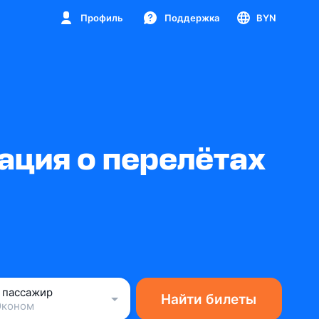
Профиль
Поддержка
BYN
ция о перелётах
1 пассажир
Найти билеты
Эконом