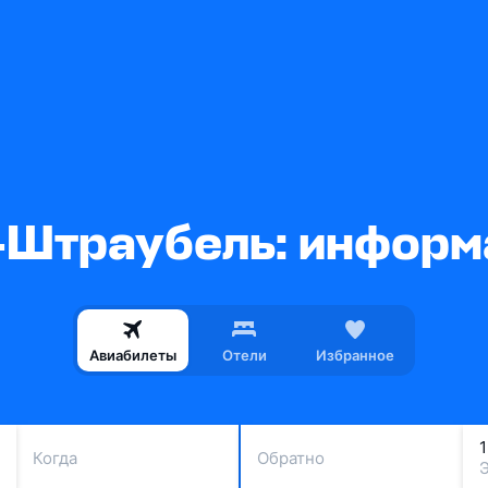
-Штраубель: информа
Авиабилеты
Отели
Избранное
Когда
Обратно