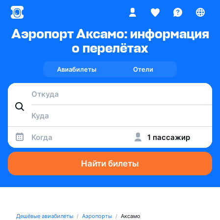
Аэропорт Аксамо: информация
о перелётах
Авиабилеты
Отели
Когда
1 пассажир
Найти билеты
Дешёвые авиабилеты
Аэропорты
Аксамо