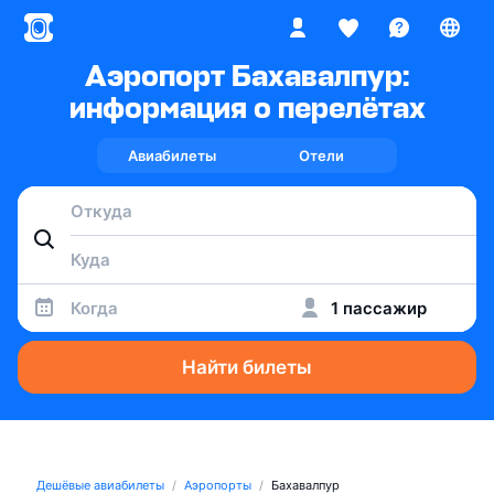
Аэропорт Бахавалпур:
информация о перелётах
Авиабилеты
Отели
Когда
1 пассажир
Найти билеты
Дешёвые авиабилеты
Аэропорты
Бахавалпур