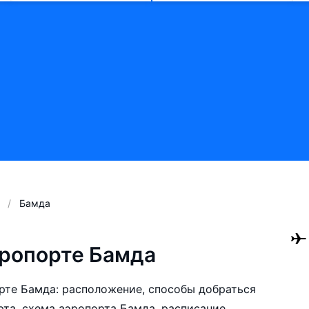
Бамда
ропорте Бамда
те Бамда: расположение, способы добраться
рта, схема аэропорта Бамда, расписание