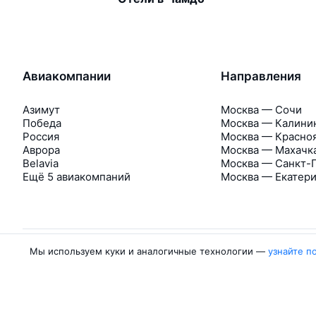
Авиакомпании
Направления
Азимут
Москва — Сочи
Победа
Москва — Калини
Россия
Москва — Красно
Аврора
Москва — Махачк
Belavia
Москва — Санкт-
Ещё 5 авиакомпаний
Москва — Екатер
Мы используем куки и аналогичные технологии —
узнайте п
Об Авиасейлс
Авиасейлс
Пресс‑центр
©
2007–2026