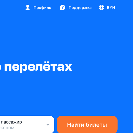
Профиль
Поддержка
BYN
 перелётах
1 пассажир
Найти билеты
Эконом