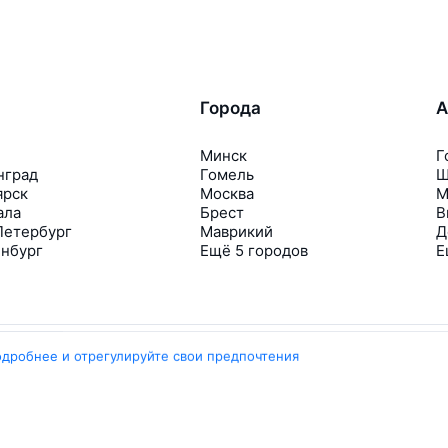
Города
А
Минск
Г
нград
Гомель
Ш
ярск
Москва
М
ала
Брест
В
Петербург
Маврикий
Д
инбург
Ещё 5 городов
Е
одробнее и отрегулируйте свои предпочтения
Travelpayouts
Партнёрская программа