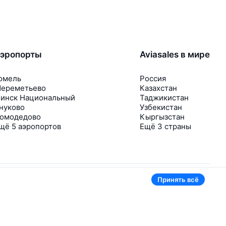
эропорты
Aviasales в мире
омель
Россия
ереметьево
Казахстан
инск Национальный
Таджикистан
нуково
Узбекистан
омодедово
Кыргызстан
щё 5 аэропортов
Ещё 3 страны
Принять всё
В приложении тоже удобно
Если цена на билет упадёт, сразу пришлём
уведомление