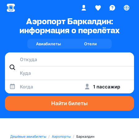
Аэропорт Баркалдин:
информация о перелётах
Авиабилеты
Отели
Когда
1 пассажир
Найти билеты
Дешёвые авиабилеты
Аэропорты
Баркалдин