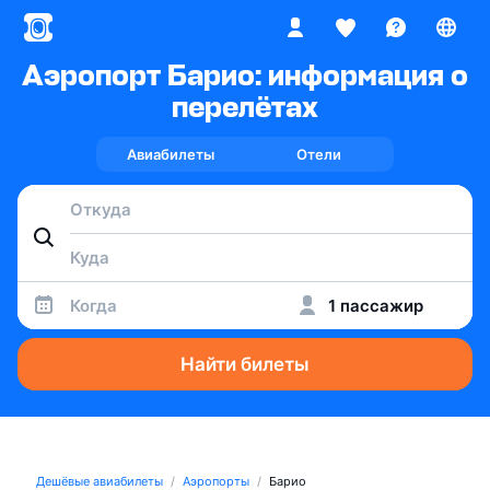
Аэропорт Барио: информация о
перелётах
Авиабилеты
Отели
Когда
1 пассажир
Найти билеты
Дешёвые авиабилеты
Аэропорты
Барио