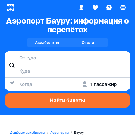
Аэропорт Бауру: информация о
перелётах
Авиабилеты
Отели
Когда
1 пассажир
Найти билеты
Дешёвые авиабилеты
Аэропорты
Бауру