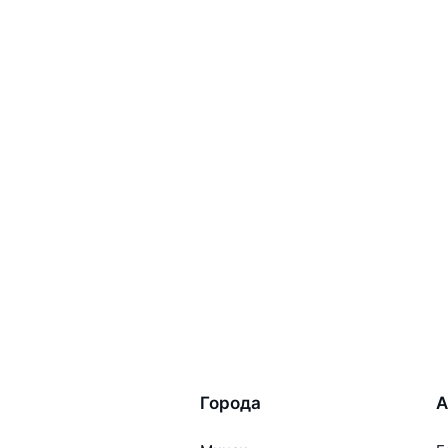
Города
А