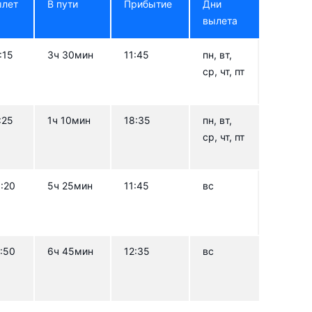
ылет
В пути
Прибытие
Дни
вылета
:15
3ч 30мин
11:45
пн, вт,
ср, чт, пт
:25
1ч 10мин
18:35
пн, вт,
ср, чт, пт
:20
5ч 25мин
11:45
вс
:50
6ч 45мин
12:35
вс