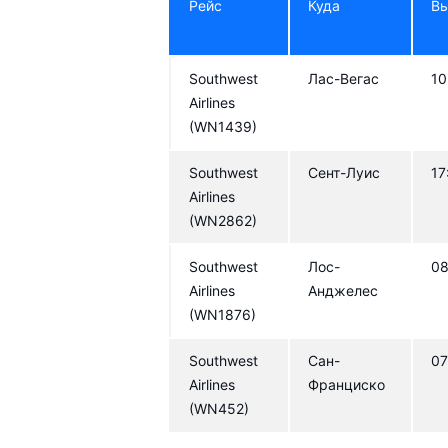
Рейс
Куда
В
Southwest
Лас-Вегас
10
Airlines
(WN1439)
Southwest
Сент-Луис
17
Airlines
(WN2862)
Southwest
Лос-
08
Airlines
Анджелес
(WN1876)
Southwest
Сан-
07
Airlines
Франциско
(WN452)