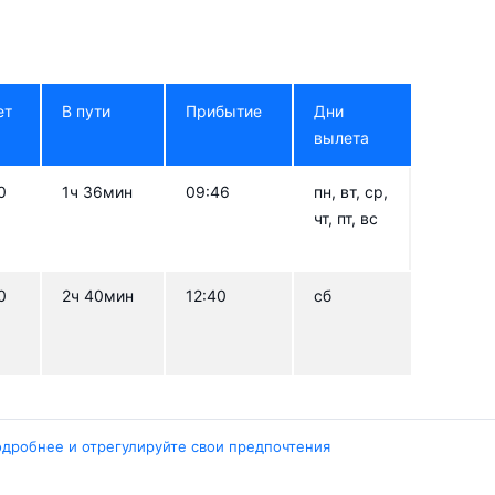
ет
В пути
Прибытие
Дни
вылета
0
1ч 36мин
09:46
пн, вт, ср,
чт, пт, вс
0
2ч 40мин
12:40
сб
одробнее и отрегулируйте свои предпочтения