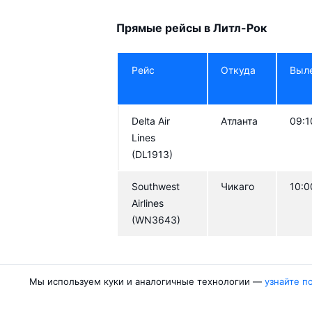
Прямые рейсы в Литл-Рок
Рейс
Откуда
Выл
Delta Air
Атланта
09:1
Lines
(DL1913)
Southwest
Чикаго
10:0
Airlines
(WN3643)
Отели в Литл-Роке
Мы используем куки и аналогичные технологии —
узнайте п