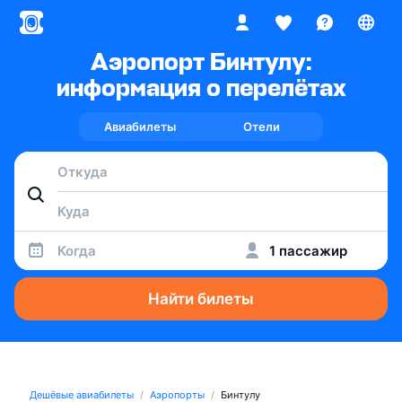
Аэропорт Бинтулу:
информация о перелётах
Авиабилеты
Отели
Когда
1 пассажир
Найти билеты
Дешёвые авиабилеты
Аэропорты
Бинтулу