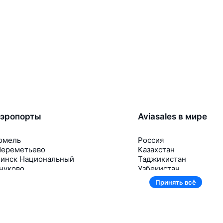
эропорты
Aviasales в мире
омель
Россия
ереметьево
Казахстан
инск Национальный
Таджикистан
нуково
Узбекистан
омодедово
Кыргызстан
Принять всё
щё 5 аэропортов
Ещё 3 страны