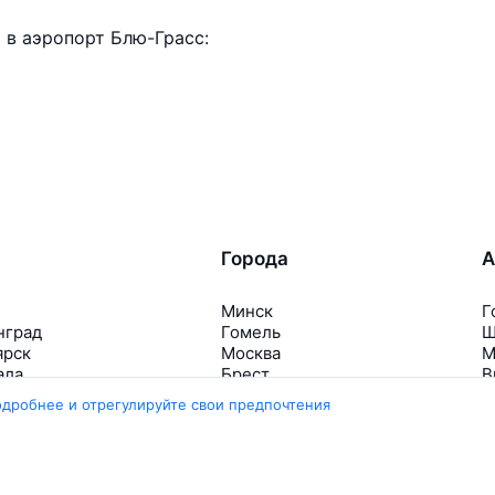
в аэропорт Блю-Грасс:
Города
А
Минск
Г
нград
Гомель
Ш
ярск
Москва
М
ала
Брест
В
Петербург
Маврикий
Д
одробнее и отрегулируйте свои предпочтения
инбург
Ещё 5 городов
Е