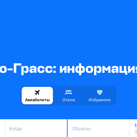
ю-Грасс: информация
Авиабилеты
Отели
Избранное
Когда
Обратно