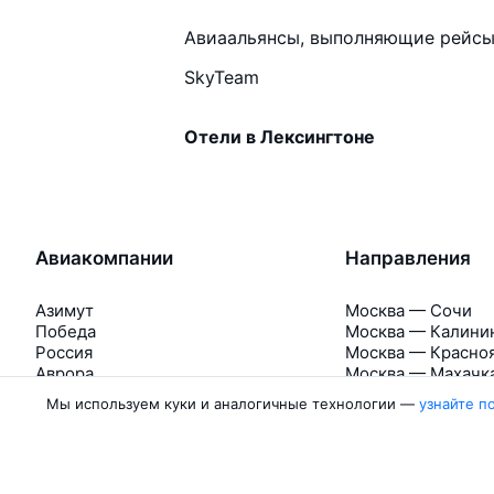
Авиаальянсы, выполняющие рейсы 
SkyTeam
Отели в Лексингтоне
Авиакомпании
Направления
Азимут
Москва — Сочи
Победа
Москва — Калини
Россия
Москва — Красно
Аврора
Москва — Махачк
Belavia
Москва — Санкт-
Мы используем куки и аналогичные технологии —
узнайте п
Ещё 5 авиакомпаний
Москва — Екатер