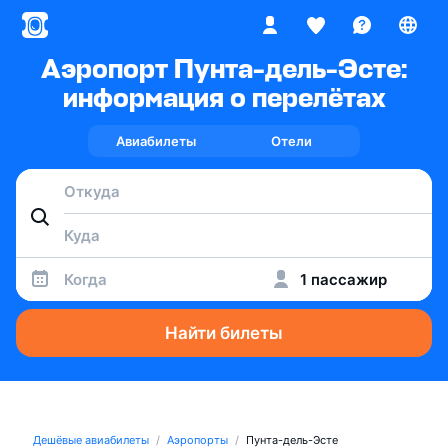
Аэропорт Пунта-дель-Эсте:
информация о перелётах
Авиабилеты
Отели
Когда
1 пассажир
Найти билеты
Дешёвые авиабилеты
Аэропорты
Пунта-дель-Эсте